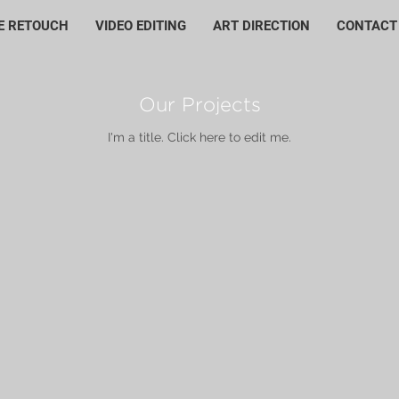
E RETOUCH
VIDEO EDITING
ART DIRECTION
CONTACT
Our Projects
I'm a title. ​Click here to edit me.