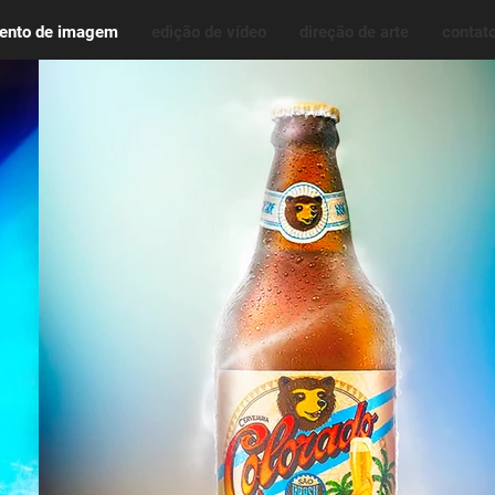
mento de imagem
edição de vídeo
direção de arte
contat