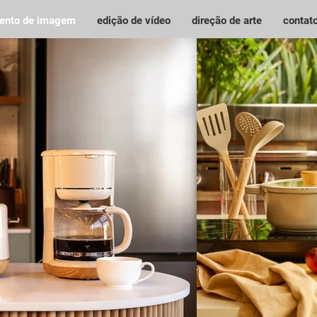
mento de imagem
edição de vídeo
direção de arte
contat