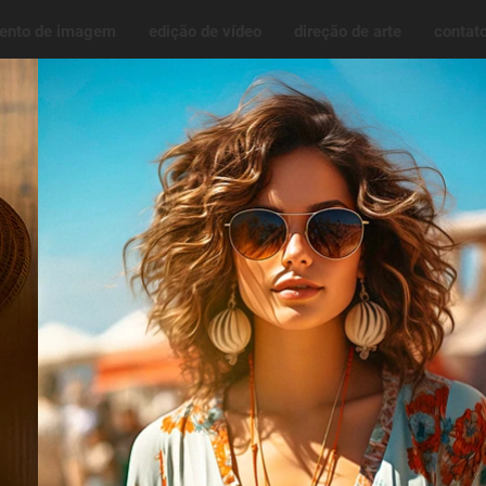
mento de imagem
edição de vídeo
direção de arte
contat